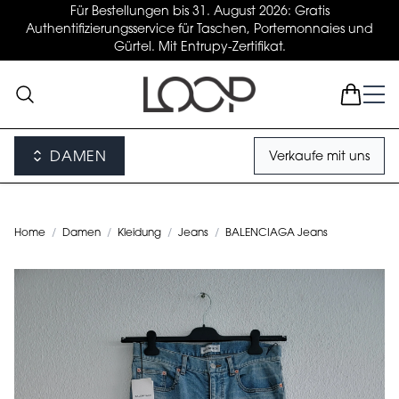
Für Bestellungen bis 31. August 2026: Gratis
Authentifizierungsservice für Taschen, Portemonnaies und
Gürtel. Mit Entrupy-Zertifikat.
DAMEN
Verkaufe mit uns
Home
/
Damen
/
Kleidung
/
Jeans
/
BALENCIAGA Jeans