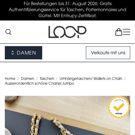
Für Bestellungen bis 31. August 2026: Gratis
Authentifizierungsservice für Taschen, Portemonnaies und
Gürtel. Mit Entrupy-Zertifikat.
DAMEN
Verkaufe mit uns
Home
/
Damen
/
Taschen
/
Umhängetaschen/ Wallets on Chain
/
Ausserordentlich schöne Chanel Jumbo