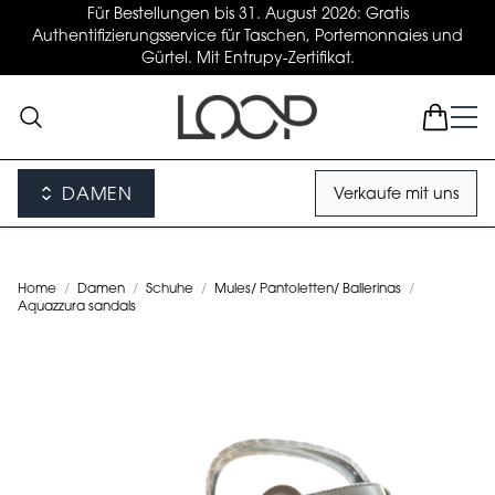
Für Bestellungen bis 31. August 2026: Gratis
Authentifizierungsservice für Taschen, Portemonnaies und
Gürtel. Mit Entrupy-Zertifikat.
DAMEN
Verkaufe mit uns
Home
/
Damen
/
Schuhe
/
Mules/ Pantoletten/ Ballerinas
/
Aquazzura sandals