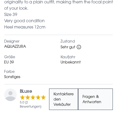
originality to a plain outfit, making them the focal point
of your look.
Size 39
Very good condition
Heel measures 12cm
Designer
Zustand
AQUAZZURA
Sehr gut
Größe
Kaufjahr
EU 39
Unbekannt
Farbe
Sonstiges
BLuxe
Kontaktiere
Fragen &
den
Antworten
5.0 (2
Verkäufer
Bewertungen)