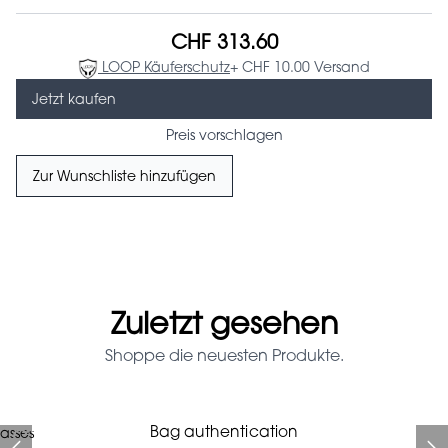
CHF 313.60
LOOP Käuferschutz
+ CHF 10.00 Versand
Jetzt kaufen
Preis vorschlagen
Zur Wunschliste hinzufügen
Zuletzt gesehen
Shoppe die neuesten Produkte.
Prada Red Patent Leather
Bag authentication
asses
Bag authentication
Genius Man Hermès NEW
Jeans Louboutin Pumps
Gucci Marmont bag
Fifi Louboutin pumps
Bag