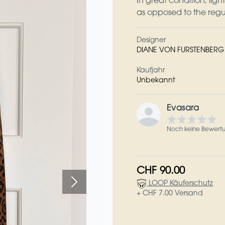
In great condition; light
as opposed to the regula
Designer
DIANE VON FURSTENBERG
Kaufjahr
Unbekannt
Evasara
Noch keine Bewert
CHF 90.00
LOOP Käuferschutz
+ CHF 7.00 Versand