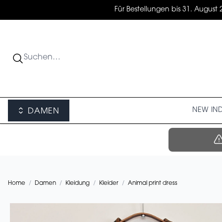
Für Bestellungen bis 31. August 
NEW IN
DAMEN
Home
/
Damen
/
Kleidung
/
Kleider
/
Animal print dress