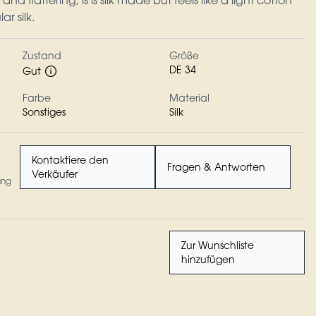
 and flattering; is is silk made but feels like a light cotton
r silk.
Zustand
Größe
DE 34
Gut
Farbe
Material
Sonstiges
Silk
Kontaktiere den
Fragen & Antworten
Verkäufer
ung
Zur Wunschliste
hinzufügen