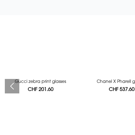
Gucci zebra print glasses
Bag authentication
Chanel X Pharell g
CHF 201.60
CHF 112.00
CHF 537.60