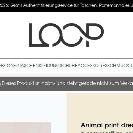
2026: Gratis Authentifizierungsservice für Taschen, Portemonnaies un
DESIGNER
TASCHEN
KLEIDUNG
SCHUHE
ACCESSOIRES
SCHMUCK
U
Dieses Produkt ist inaktiv und steht gerade nicht zum Verka
Animal print dre