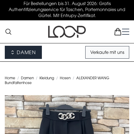
Für Bestellungen bis 31. August 2026: Gratis
Authentifizierungsservice für Taschen, Portemonnaies und
Gürtel. Mit Entrupy-Zertifikat.
DAMEN
Verkaufe mit uns
Home
/
Damen
/
Kleidung
/
Hosen
/
ALEXANDER WANG
Bundfaltenhose