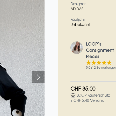
Designer
ADIDAS
Kaufjahr
Unbekannt
LOOP‘s
Consignment
Pieces
5.0 (12 Bewertunge
CHF 35.00
LOOP Käuferschutz
+ CHF 5.40 Versand