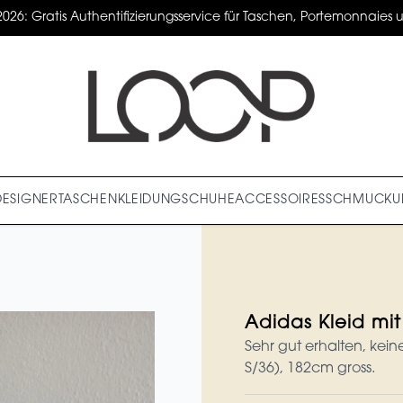
2026: Gratis Authentifizierungsservice für Taschen, Portemonnaies un
DESIGNER
TASCHEN
KLEIDUNG
SCHUHE
ACCESSOIRES
SCHMUCK
U
Adidas Kleid mi
Sehr gut erhalten, kei
S/36), 182cm gross.