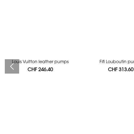
Louis Vuitton leather pumps
Bag authentication
Fifi Louboutin p
CHF 246.40
CHF 112.00
CHF 313.60