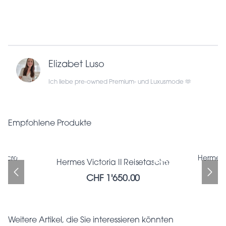
Elizabet Luso
Ich liebe pre-owned Premium- und Luxusmode 🫶
Empfohlene Produkte
ancre
Hermes 
Hermes Victoria II Reisetasche
Hermes Victoria II Reisetasche
Bottega Veneta wallet
CHF 1'650.00
CHF 336.00
CHF 1'650.00
Weitere Artikel, die Sie interessieren könnten