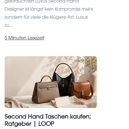
gebrauchten Luxus Second Hand
Designer ist längst kein Kompromiss mehr,
sondern für viele die klügere Art, Luxus
zu...
5 Minuten Lesezeit
Datenschutzeinstellungen
Deine Zufriedenheit ist unser Ziel, deshalb
verwenden wir Cookies. Mit diesen ermöglichen
wir es unserer Website, zuverlässig und sicher zu
laufen, die Leistung im Auge zu behalten und
Dich besser anzusprechen.
Second Hand Taschen kaufen:
Ratgeber | LOOP
Cookies sind erforderlich, damit alles technisch