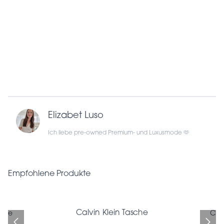
Elizabet Luso
Ich liebe pre-owned Premium- und Luxusmode 🫶
Empfohlene Produkte
Calvin Klein Tasche
che
Calvin Klein Tasche
LONGCHAMP Gatsby Tasche
Cha