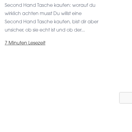
funktioniert und Du auch externe Inhalte lesen
Second Hand Tasche kaufen: worauf du
kannst. Außerdem helfen Cookies, Einblicke in
wirklich achten musst Du willst eine
Dein Surfverhalten auf unserer Seite zu
Second Hand Tasche kaufen, bist dir aber
gewinnen, um unseren Service für Dich zu
verbessern. Mehr über die von uns verwendeten
unsicher, ob sie echt ist und ob der...
Dienste erfährst Du unter »Einstellungen«.
7 Minuten Lesezeit
Durch Klicken auf »Zustimmen und fortfahren«
stimmst Du der Nutzung dieser Dienste zu. Du
kannst Deine Einwilligung jederzeit mit Wirkung
für die Zukunft widerrufen oder ändern.
Zustimmen und weiter
Einstellungen
Datenschutzerklärung
Impressum