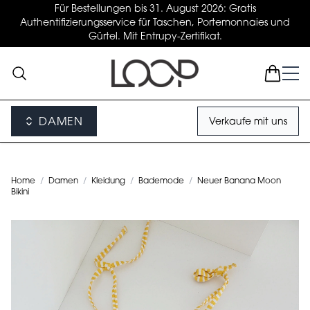
Für Bestellungen bis 31. August 2026: Gratis
Authentifizierungsservice für Taschen, Portemonnaies und
Gürtel. Mit Entrupy-Zertifikat.
DAMEN
Verkaufe mit uns
Home
/
Damen
/
Kleidung
/
Bademode
/
Neuer Banana Moon
Bikini