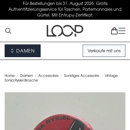
Für Bestellungen bis 31. August 2026: Gratis
Authentifizierungsservice für Taschen, Portemonnaies und
Gürtel. Mit Entrupy-Zertifikat.
DAMEN
Verkaufe mit uns
Home
/
Damen
/
Accessoires
/
Sonstiges Accessoire
/
Vintage
Sonia Rykiel Brosche