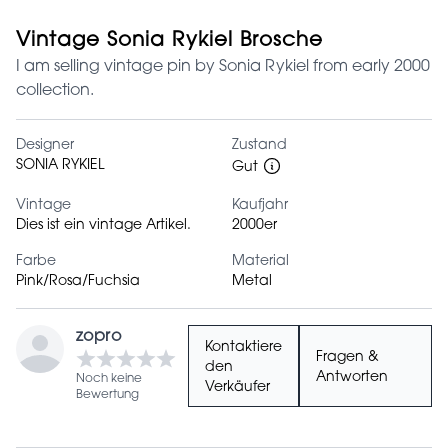
Vintage Sonia Rykiel Brosche
I am selling vintage pin by Sonia Rykiel from early 2000
collection.
Designer
Zustand
SONIA RYKIEL
Gut
Vintage
Kaufjahr
Dies ist ein vintage Artikel.
2000er
Farbe
Material
Pink/Rosa/Fuchsia
Metal
zopro
Kontaktiere
Fragen &
den
Antworten
Noch keine
Verkäufer
Bewertung