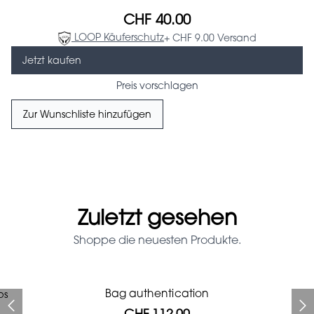
CHF 40.00
LOOP Käuferschutz
+ CHF 9.00 Versand
Jetzt kaufen
Preis vorschlagen
Zur Wunschliste hinzufügen
Zuletzt gesehen
Shoppe die neuesten Produkte.
Prada Red Patent Leather
Bag authentication
ps
Bag authentication
Genius Man Hermès NEW
Chanel X Pharell glasses
Jeans Louboutin Pumps
Gucci Marmont bag
Bag
CHF 112.00
CHF 985.60
CHF 840.00
CHF 537.60
CHF 313.60