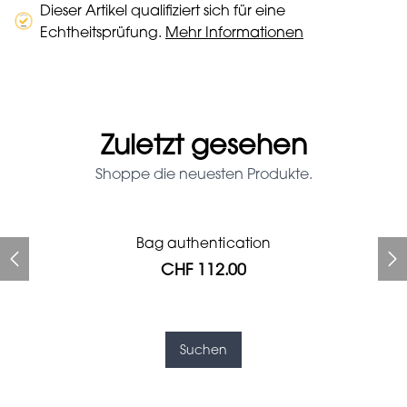
Dieser Artikel qualifiziert sich für eine
Echtheitsprüfung.
Mehr Informationen
Zuletzt gesehen
Shoppe die neuesten Produkte.
Prada Red Patent Leather
Bag authentication
Bag authentication
Louis Vuitton leather pumps
Genius Man Hermès NEW
Gucci Marmont bag
Fifi Louboutin pumps
Bag
CHF 112.00
CHF 985.60
CHF 840.00
CHF 313.60
CHF 246.40
CHF 112.00
CHF 1'064.00
Suchen