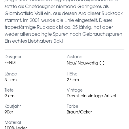
setzte als Chefdesigner niemand Geringeres als
Giambattista Valli ein, aus dessen Ära dieser Rucksack
stammt. Im 2001 wurde die Linie eingestellt. Dieser
trapezförmige Rucksack ist ca. 25 jährig, hat aber
weder altersbedingte Spuren noch Gebrauchsspuren.
Ein echtes Liebhaberstück!
Designer
Zustand
FENDI
Neu/ Neuwertig
Länge
Höhe
31 cm
27 cm
Tiefe
Vintage
9 cm
Dies ist ein vintage Artikel.
Kaufjahr
Farbe
90er
Braun/Ocker
Material
100% Leder