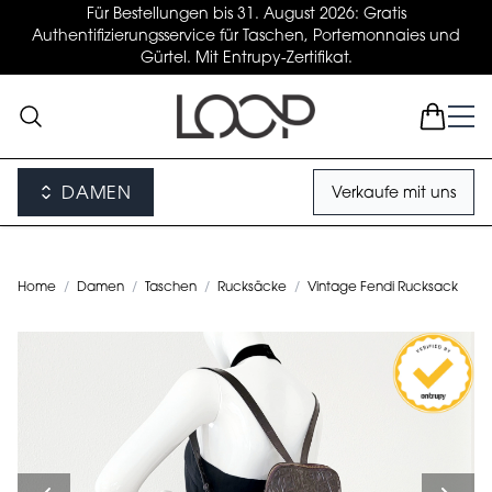
Für Bestellungen bis 31. August 2026: Gratis
Authentifizierungsservice für Taschen, Portemonnaies und
Gürtel. Mit Entrupy-Zertifikat.
DAMEN
Verkaufe mit uns
Home
/
Damen
/
Taschen
/
Rucksäcke
/
Vintage Fendi Rucksack