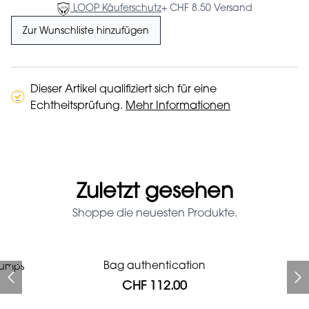
LOOP Käuferschutz
+ CHF 8.50 Versand
Zur Wunschliste hinzufügen
Dieser Artikel qualifiziert sich für eine
Echtheitsprüfung.
Mehr Informationen
Zuletzt gesehen
Shoppe die neuesten Produkte.
Prada Red Patent Leather
Bag authentication
pumps
Bag authentication
Genius Man Hermès NEW
Jeans Louboutin Pumps
Gucci Marmont bag
Fifi Louboutin pumps
Bag
CHF 112.00
CHF 985.60
CHF 840.00
CHF 313.60
CHF 313.60
CHF 112.00
CHF 1'064.00