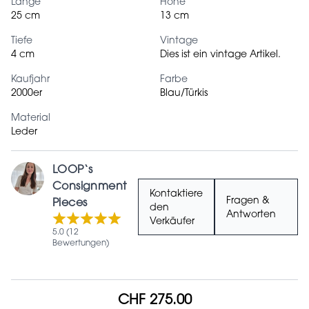
Länge
Höhe
25 cm
13 cm
Tiefe
Vintage
4 cm
Dies ist ein vintage Artikel.
Kaufjahr
Farbe
2000er
Blau/Türkis
Material
Leder
LOOP‘s
Consignment
Kontaktiere
Fragen &
Pieces
den
Antworten
Verkäufer
5.0 (12
Bewertungen)
CHF 275.00