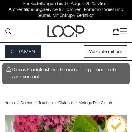
Für Bestellungen bis 31. August 2026: Gratis
Authentifizierungsservice für Taschen, Portemonnaies und
Gürtel. Mit Entrupy-Zertifikat.
DAMEN
Verkaufe mit uns
Dieses Produkt ist inaktiv und steht gerade nicht
zum Verkauf.
Home
/
Damen
/
Taschen
/
Clutches
/
Vintage Dior Clutch