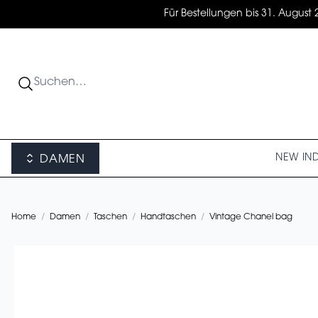
Für Bestellungen bis 31. August 
NEW IN
DAMEN
Home
/
Damen
/
Taschen
/
Handtaschen
/
Vintage Chanel bag