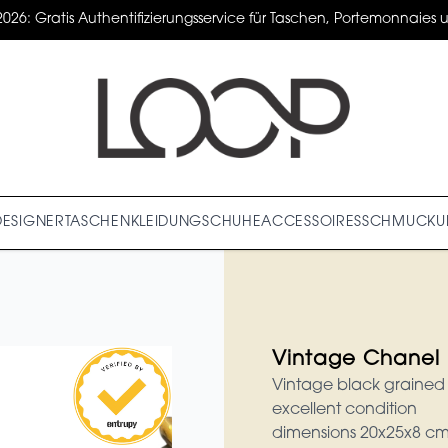
2026: Gratis Authentifizierungsservice für Taschen, Portemonnaies un
DESIGNER
TASCHEN
KLEIDUNG
SCHUHE
ACCESSOIRES
SCHMUCK
U
Vintage Chanel
Vintage black grained
excellent condition
dimensions 20x25x8 c