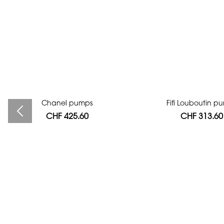
Bag authentication
Chanel pumps
Fifi Louboutin p
CHF 425.60
CHF 112.00
CHF 313.60