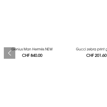
Genius Man Hermès NEW
Bag authentication
Gucci zebra print g
CHF 840.00
CHF 112.00
CHF 201.60