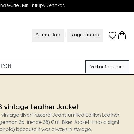
d Gürtel. Mit Entrupy-Zertifikat.
|
Anmelden
Registrieren
HREN
Verkaufe mit uns
 vintage Leather Jacket
intage silver Trussardi Jeans lumited Edition Leather
 (german 36, frence 38) Cut: Biker Jacket It has a slight
 photo) because it was always in storage.