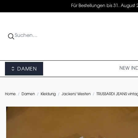
Für Bestellungen bis 31. August 
NEW IN
DAMEN
Home
/
Damen
/
Kleidung
/
Jacken/ Westen
/
TRUSSARDI JEANS vinta