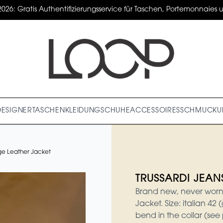
2026: Gratis Authentifizierungsservice für Taschen, Portemonnaies un
DESIGNER
TASCHEN
KLEIDUNG
SCHUHE
ACCESSOIRES
SCHMUCK
U
ge Leather Jacket
TRUSSARDI JEANS
Brand new, never worn v
Jacket. Size: italian 42
bend in the collar (see