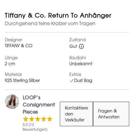
Tiffany & Co. Return To Anhänger
Durchgehend feine Kratzer vom Tragen
Designer
Zustand
TIFFANY & CO
Gut
Länge
Kaufjahr
2 cm
Unbekannt
Material
Extras
925 Sterling Silber
Dust Bag
LOOP‘s
Consignment
Kontaktiere
Fragen &
Pieces
den
Antworten
Verkäufer
5.0 (12
Bewertungen)