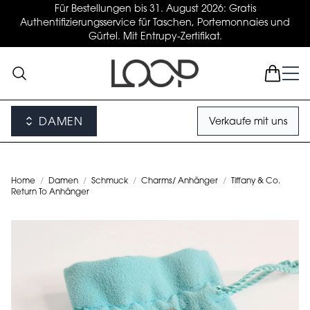
Für Bestellungen bis 31. August 2026: Gratis
Authentifizierungsservice für Taschen, Portemonnaies und
Gürtel. Mit Entrupy-Zertifikat.
DAMEN
Verkaufe mit uns
Home
/
Damen
/
Schmuck
/
Charms/ Anhänger
/
Tiffany & Co.
Return To Anhänger