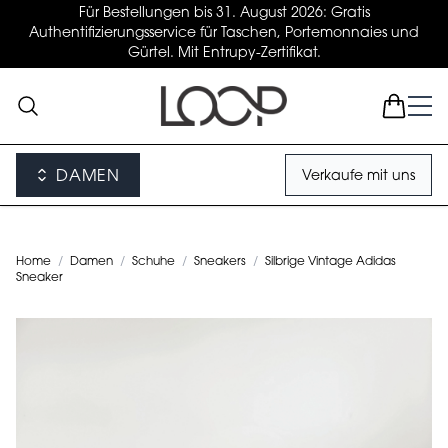
Für Bestellungen bis 31. August 2026: Gratis
Authentifizierungsservice für Taschen, Portemonnaies und
Gürtel. Mit Entrupy-Zertifikat.
DAMEN
Verkaufe mit uns
Home
/
Damen
/
Schuhe
/
Sneakers
/
Silbrige Vintage Adidas
Sneaker