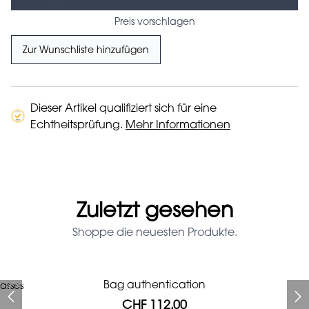
Preis vorschlagen
Zur Wunschliste hinzufügen
Dieser Artikel qualifiziert sich für eine
Echtheitsprüfung.
Mehr Informationen
Zuletzt gesehen
Shoppe die neuesten Produkte.
Prada Red Patent Leather
Bag authentication
asses
Bag authentication
Genius Man Hermès NEW
Jeans Louboutin Pumps
Gucci Marmont bag
Chanel pumps
Bag
CHF 112.00
CHF 985.60
CHF 840.00
CHF 313.60
CHF 425.60
CHF 112.00