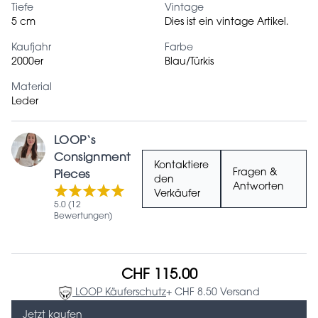
Tiefe
Vintage
5 cm
Dies ist ein vintage Artikel.
Kaufjahr
Farbe
2000er
Blau/Türkis
Material
Leder
LOOP‘s
Consignment
Kontaktiere
Fragen &
Pieces
den
Antworten
Verkäufer
5.0 (12
Bewertungen)
CHF 115.00
LOOP Käuferschutz
+ CHF 8.50 Versand
Jetzt kaufen