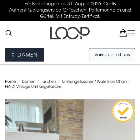
Für Bestellungen bis 31. August 2026: Gratis
Authentifizierungsservice für Taschen, Portemonnaies und
Gürtel. Mit Entrupy-Zertifikat.
DAMEN
Verkaufe mit uns
Home
/
Damen
/
Taschen
/
Umhängetaschen/ Wallets on Chain
/
FENDI Vintage Umhängetasche