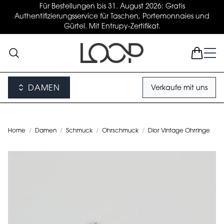
Für Bestellungen bis 31. August 2026: Gratis
Authentifizierungsservice für Taschen, Portemonnaies und
Gürtel. Mit Entrupy-Zertifikat.
DAMEN
Verkaufe mit uns
Home
/
Damen
/
Schmuck
/
Ohrschmuck
/
Dior Vintage Ohrringe