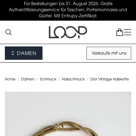
Für Bestellungen bis 31. August 2026: Gratis
Authentifizierungsservice für Taschen, Portemonnaies und
Gürtel. Mit Entrupy-Zertifikat.
DAMEN
Verkaufe mit uns
Home
/
Damen
/
Schmuck
/
Halsschmuck
/
Dior Vintage Halskette