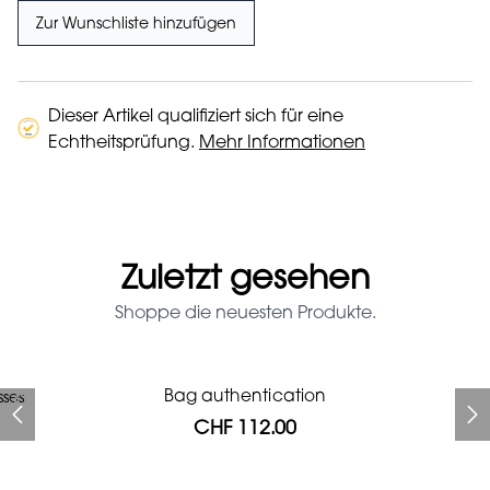
Zur Wunschliste hinzufügen
Dieser Artikel qualifiziert sich für eine
Echtheitsprüfung.
Mehr Informationen
Zuletzt gesehen
Shoppe die neuesten Produkte.
Prada Red Patent Leather
Bag authentication
sses
Bag authentication
Louis Vuitton leather pumps
Genius Man Hermès NEW
Gucci Marmont bag
Fifi Louboutin pumps
Bag
CHF 112.00
CHF 985.60
CHF 313.60
CHF 246.40
CHF 840.00
CHF 112.00
CHF 1'064.00