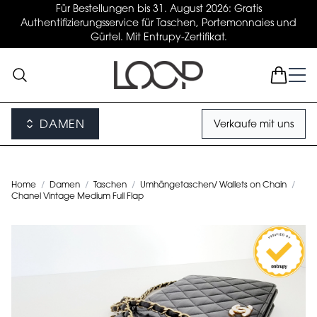
Für Bestellungen bis 31. August 2026: Gratis
Authentifizierungsservice für Taschen, Portemonnaies und
Gürtel. Mit Entrupy-Zertifikat.
DAMEN
Verkaufe mit uns
Home
/
Damen
/
Taschen
/
Umhängetaschen/ Wallets on Chain
/
Chanel Vintage Medium Full Flap