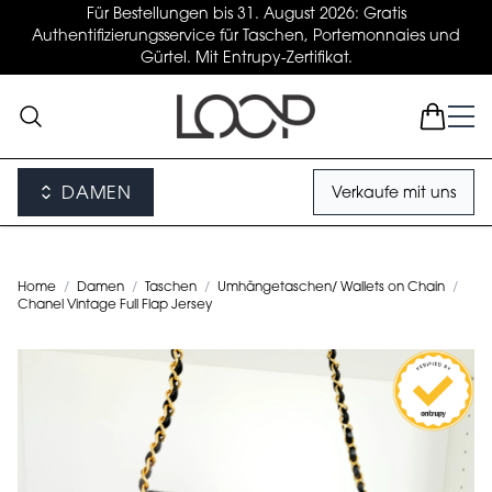
Für Bestellungen bis 31. August 2026: Gratis
Authentifizierungsservice für Taschen, Portemonnaies und
Gürtel. Mit Entrupy-Zertifikat.
DAMEN
Verkaufe mit uns
Home
/
Damen
/
Taschen
/
Umhängetaschen/ Wallets on Chain
/
Chanel Vintage Full Flap Jersey