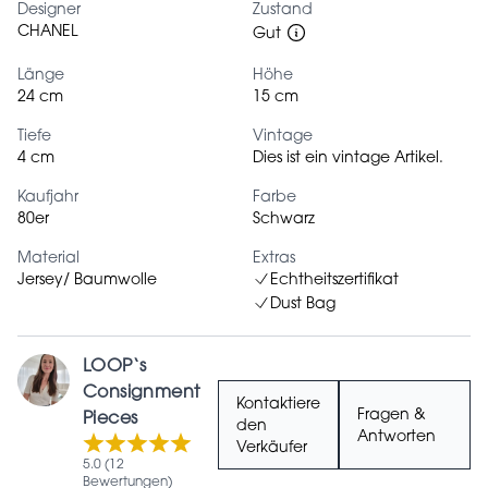
Designer
Zustand
CHANEL
Gut
Länge
Höhe
24 cm
15 cm
Tiefe
Vintage
4 cm
Dies ist ein vintage Artikel.
Kaufjahr
Farbe
80er
Schwarz
Material
Extras
Jersey/ Baumwolle
Echtheitszertifikat
Dust Bag
LOOP‘s
Consignment
Kontaktiere
Fragen &
Pieces
den
Antworten
Verkäufer
5.0 (12
Bewertungen)