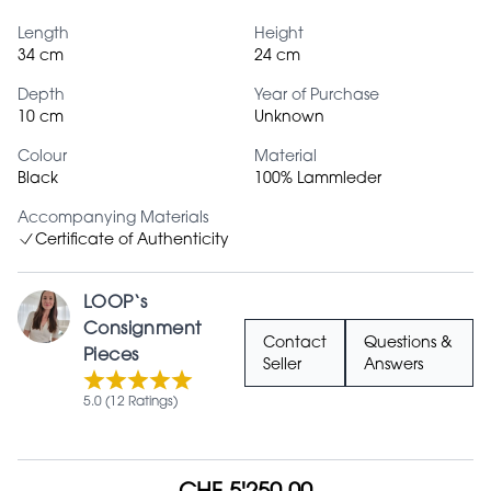
Length
Height
34 cm
24 cm
Depth
Year of Purchase
10 cm
Unknown
Colour
Material
Black
100% Lammleder
Accompanying Materials
Certificate of Authenticity
LOOP‘s
Consignment
Contact
Questions &
Pieces
Seller
Answers
5.0 (12 Ratings)