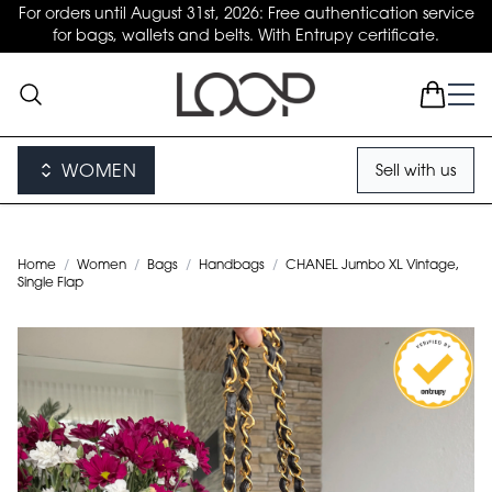
For orders until August 31st, 2026: Free authentication service
for bags, wallets and belts. With Entrupy certificate.
WOMEN
Sell with us
Home
/
Women
/
Bags
/
Handbags
/
CHANEL Jumbo XL Vintage,
Single Flap